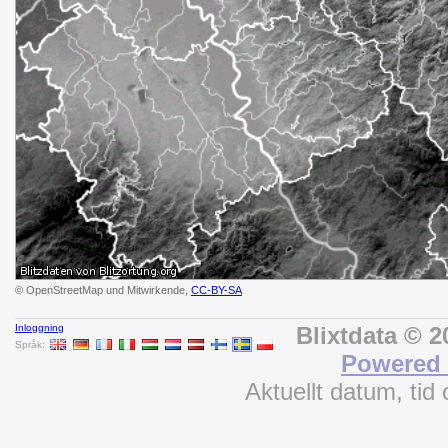
© OpenStreetMap und Mitwirkende,
CC-BY-SA
Inloggning
Blixtdata © 
Språk:
Powered 
Aktuellt datum, tid