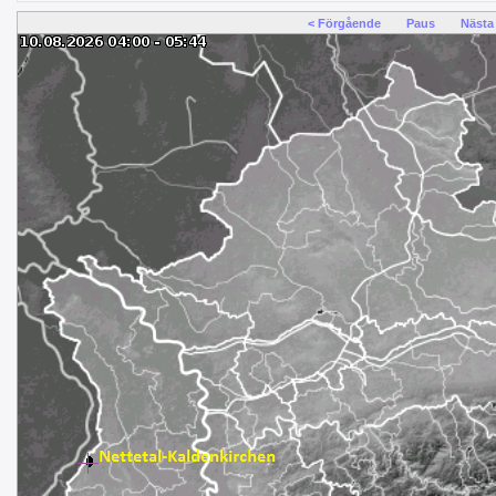
< Förgående
Paus
Nästa