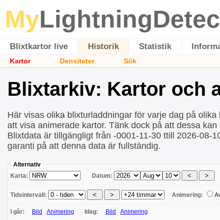
My
LightningDetec
Blixtkartor live
Historik
Statistik
Inform
Kartor
Densiteter
Sök
Blixtarkiv: Kartor och
Här visas olika blixturladdningar för varje dag på olika 
att visa animerade kartor. Tänk dock på att dessa kan ta
Blixtdata är tillgängligt från -0001-11-30 ttill 2026-08-
garanti på att denna data är fullständig.
Alternativ
Karta:
Datum:
Tidsintervall:
Animering:
A
I går:
Bild
Animering
Idag:
Bild
Animering