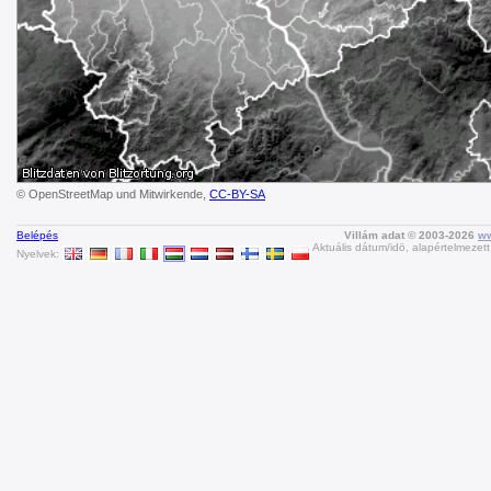
© OpenStreetMap und Mitwirkende,
CC-BY-SA
Belépés
Villám adat © 2003-2026
ww
Aktuális dátum/idö, alapértelmezet
Nyelvek: