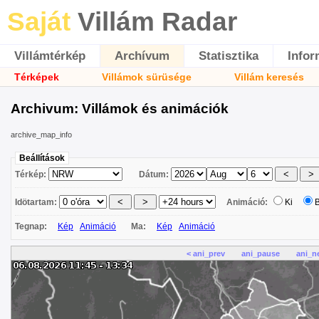
Saját
Villám Radar
Villámtérkép
Archívum
Statisztika
Infor
Térképek
Villámok sürüsége
Villám keresés
Archivum: Villámok és animációk
archive_map_info
Beállítások
Térkép:
Dátum:
Idötartam:
Animáció:
Ki
Tegnap:
Kép
Animáció
Ma:
Kép
Animáció
< ani_prev
ani_pause
ani_n