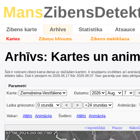
Mans
ZibensDetek
Zibens karte
Arhīvs
Statistika
Atsauce
Kartes
Zibeņu blīvums
Zibens meklēšana
Arhīvs: Kartes un anim
Šeit ir redzami zibeņi katrai dienai uz dažādām kartēm. Ir iespējams izvēlēties arī animāci
ielādes laiku. Dati ir pieejami no 2026.06.17 līdz 2026.08.07. Nav garantiju par datu pilnīg
Parametri
Karte:
Datums:
Laika griezums:
Animācija:
Vakar:
Attēls
Animācija
Šodien:
Attēls
Animācija
< Iepriekšējā
Pauze
Nākoš