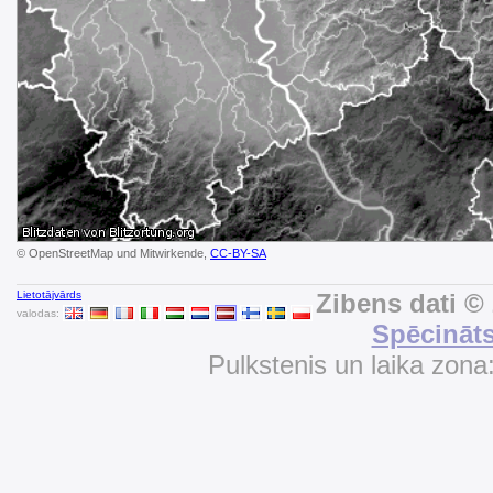
© OpenStreetMap und Mitwirkende,
CC-BY-SA
Lietotājvārds
Zibens dati ©
valodas:
Spēcināts
Pulkstenis un laika zona