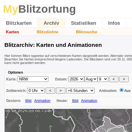
My
Blitzortung
Blitzkarten
Archiv
Statistiken
Infos
Karten
Blitzdichte
Blitzsuche
Blitzarchiv: Karten und Animationen
Hier können Blitze tagweise auf verschiedenen Karten dargestellt werden. Alternativ ste
Beachten Sie hierbei entsprechend längere Ladezeiten. Die Blitzdaten sind von 30.11.-0001
kann nicht garantiert werden.
Optionen
Karte:
Datum:
Zeitbereich:
Animation:
Aus
Gestern:
Bild
Animation
Heute:
Bild
Animation