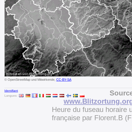
© OpenStreetMap und Mitwirkende,
CC-BY-SA
Identifiant
Source
Langues:
www.Blitzortung.or
Heure du fuseau horaire u
française par Florent.B 