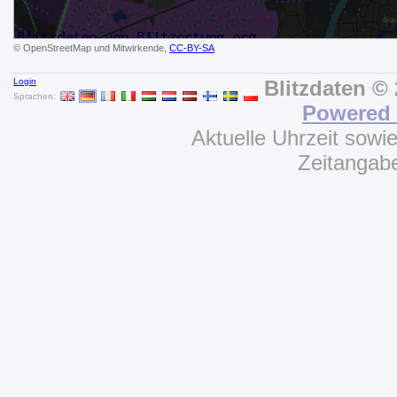
© OpenStreetMap und Mitwirkende,
CC-BY-SA
Login
Blitzdaten ©
Sprachen:
Powered 
Aktuelle Uhrzeit sowi
Zeitangab