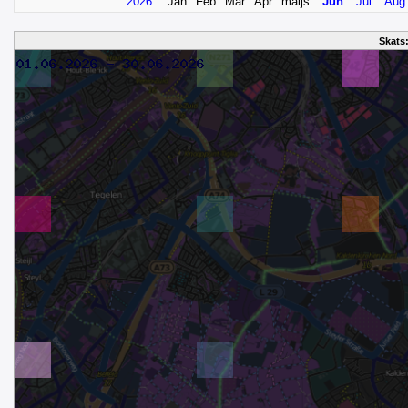
2026
Jan
Feb
Mar
Apr
maijs
Jun
Jul
Aug
Skats