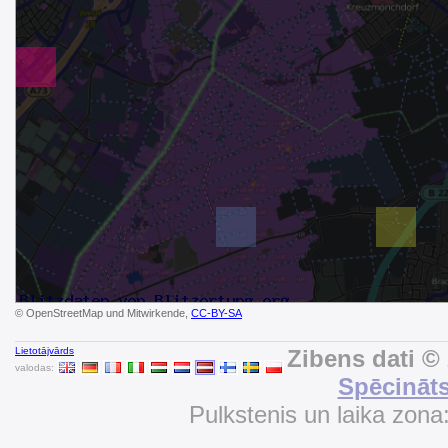
© OpenStreetMap und Mitwirkende,
CC-BY-SA
Lietotājvārds
Zibens dati ©
valodas:
Spēcināts
Pulkstenis un laika zona