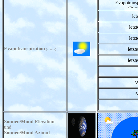
Evapotransp
(Datum
let
letzt
letzt
Evapotranspiration
letzt
(in mm)
letzt
W
M
Sonnen/Mond Elevation
und
Sonnen/Mond Azimut