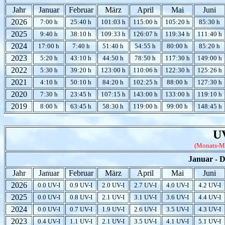
Jahr
Januar
Februar
März
April
Mai
Juni
2026
7:00 h
25:40 h
101:03 h
115:00 h
105:20 h
85:30 h
2025
9:40 h
38:10 h
109:33 h
126:07 h
119:34 h
111:40 h
2024
17:00 h
7:40 h
51:40 h
54:55 h
80:00 h
85:20 h
2023
5:20 h
43:10 h
44:50 h
78:50 h
117:30 h
149:00 h
2022
5:30 h
39:20 h
123:00 h
110:06 h
122:30 h
125:26 h
2021
4:10 h
50:10 h
84:20 h
102:25 h
88:00 h
127:30 h
2020
7:30 h
23:45 h
107:15 h
143:00 h
133:00 h
119:10 h
2019
8:00 h
63:45 h
58:30 h
119:00 h
99:00 h
148:45 h
U
(Monats-M
Januar - 
Jahr
Januar
Februar
März
April
Mai
Juni
2026
0.0 UV-I
0.9 UV-I
2.0 UV-I
2.7 UV-I
4.0 UV-I
4.2 UV-I
2025
0.0 UV-I
0.8 UV-I
2.1 UV-I
3.1 UV-I
3.6 UV-I
4.4 UV-I
2024
0.0 UV-I
0.7 UV-I
1.9 UV-I
2.6 UV-I
3.5 UV-I
4.3 UV-I
2023
0.4 UV-I
1.1 UV-I
2.1 UV-I
3.5 UV-I
4.1 UV-I
5.1 UV-I