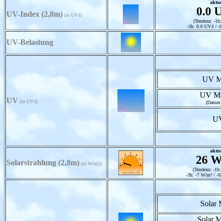
aktue
0.0 
UV-Index (2,8m)
(in UV-I)
(Tendenz: -1h
-3h: 0.0 UV-I / -
UV-Belastung
UV M
UV Ma
UV
(in UV-I)
(Datum
U
aktue
26 W
Solarstrahlung (2,8m)
(in W/m2)
(Tendenz: -1h
-3h: -7 W/m² / -
Solar
Solar 