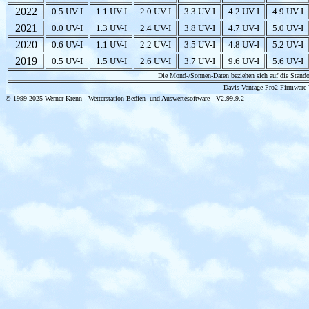
2022
0.5 UV-I
1.1 UV-I
2.0 UV-I
3.3 UV-I
4.2 UV-I
4.9 UV-I
2021
0.0 UV-I
1.3 UV-I
2.4 UV-I
3.8 UV-I
4.7 UV-I
5.0 UV-I
2020
0.6 UV-I
1.1 UV-I
2.2 UV-I
3.5 UV-I
4.8 UV-I
5.2 UV-I
2019
0.5 UV-I
1.5 UV-I
2.6 UV-I
3.7 UV-I
9.6 UV-I
5.6 UV-I
Die Mond-/Sonnen-Daten beziehen sich auf die Stando
Davis Vantage Pro2 Firmware
© 1999-2025 Werner Krenn - Wetterstation Bedien- und Auswertesoftware - V2.99.9.2