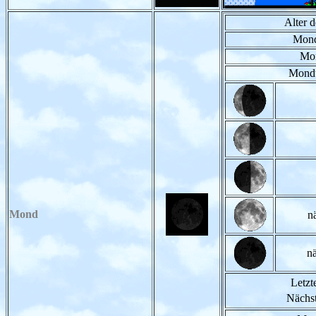
Alter 
Mond
Mon
Mondu
Mond
n
n
Letzt
Nächst