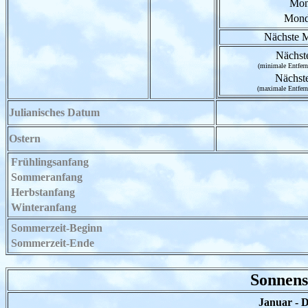
Mon
Mond
Nächste M
Nächst
(minimale Entfer
Nächst
(maximale Entfer
Julianisches Datum
Ostern
Frühlingsanfang
Sommeranfang
Herbstanfang
Winteranfang
Sommerzeit-Beginn
Sommerzeit-Ende
Sonnens
Januar - 