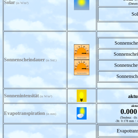
Solar
(in W/m²)
(Datum
So
Sonnensche
Sonnensche
Sonnenscheindauer
(in Std.)
Sonnensche
Sonnensche
Sonnenintensität
aktu
(in W/m²)
aktue
0.00
Evapotranspiration
(in mm)
(Tendenz: -1h
-3h: 0.178 mm / 
Evapotrans