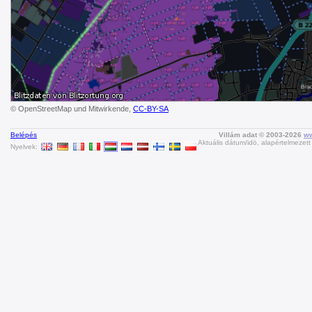
© OpenStreetMap und Mitwirkende,
CC-BY-SA
Belépés
Villám adat © 2003-2026
ww
Aktuális dátum/idö, alapértelmezet
Nyelvek: