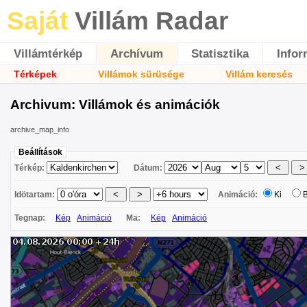
Saját
Villám Radar
Villámtérkép
Archívum
Statisztika
Infor
Térképek
Villámok sürüsége
Villám keresés
Archivum: Villámok és animációk
archive_map_info
Beállítások
Térkép:
Dátum:
Idötartam:
Animáció:
Ki
Tegnap:
Kép
Animáció
Ma:
Kép
Animáció