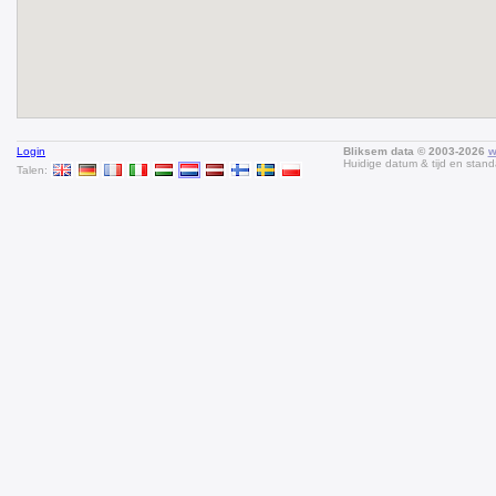
Login
Bliksem data © 2003-2026
w
Huidige datum & tijd en stand
Talen: