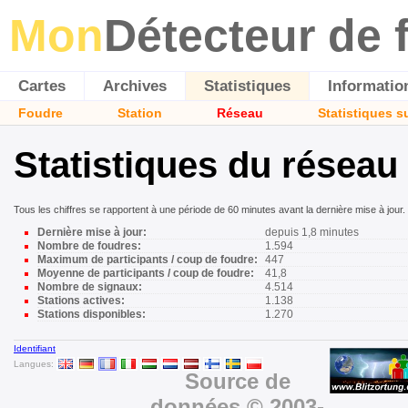
Mon
Détecteur de 
Cartes
Archives
Statistiques
Informatio
Foudre
Station
Réseau
Statistiques s
Statistiques du réseau
Tous les chiffres se rapportent à une période de 60 minutes avant la dernière mise à jour.
Dernière mise à jour:
depuis 1,8 minutes
Nombre de foudres:
1.594
Maximum de participants / coup de foudre:
447
Moyenne de participants / coup de foudre:
41,8
Nombre de signaux:
4.514
Stations actives:
1.138
Stations disponibles:
1.270
Identifiant
Langues:
Source de
données © 2003-