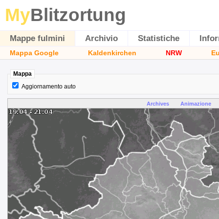
My
Blitzortung
Mappe fulmini
Archivio
Statistiche
Info
Mappa Google
Kaldenkirchen
NRW
E
Mappa
Aggiornamento auto
Archives
Animazione