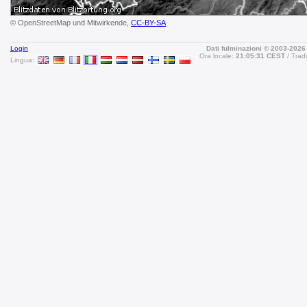
© OpenStreetMap und Mitwirkende,
CC-BY-SA
Login
Dati fulminazioni © 2003-202
Ora locale:
21:05:31 CEST
Tradu
Lingua: