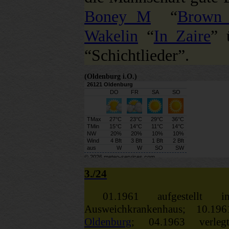
Boney M
“
Brown 
Wakelin
“
In Zaire
” 
“Schichtlieder”.
(Oldenburg i.O.)
3./24
01.1961 aufgestellt
Ausweichkrankenhaus; 10.1
Oldenburg
; 04.1963 verle