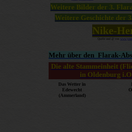
Weitere Bilder der 3. Fla
Weitere Geschichte der 
Nike-Her
Quelle und @ von
www.yout
Mehr über den Flarak-Abs
Die alte Stammeinheit (Fli
in Oldenburg i.O
Das Wetter in
Edewecht
O
(Ammerland)