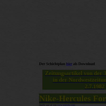
Der Schichtplan
hier
als Download
Zeitungsartikel von der 
in der Nordwestzeit
2.7.1982
Nike-Hercules For
Quelle und @ von
www.youtube.com