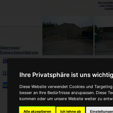
Das war mein
- und Tätigk
Qualifi
Impressum
/
Datenschutzerklärung
Direkt zum Wetter
Abschussbunker
Rakete
Hinweis
!
Ihre Privatsphäre ist uns wichti
Wetterlinks
Diese Website verwendet Cookies und Targeting T
besser an Ihre Bedürfnisse anzupassen. Diese T
kommen oder um unsere Website weiter zu entwi
Alle akzeptieren
Ich lehne ab
Einstellunge