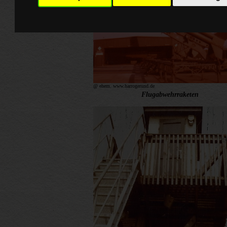
@ ehem. www.harrogerund.de
Flugabwehrraketen