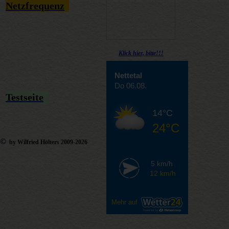
Netzfrequenz
Klick hier, bitte!!!
Nettetal
Do 06.08.
Testseite
14°C
24°C
©
by Wilfried Hölters 2009-2026
5 km/h
12 km/h
Mehr auf