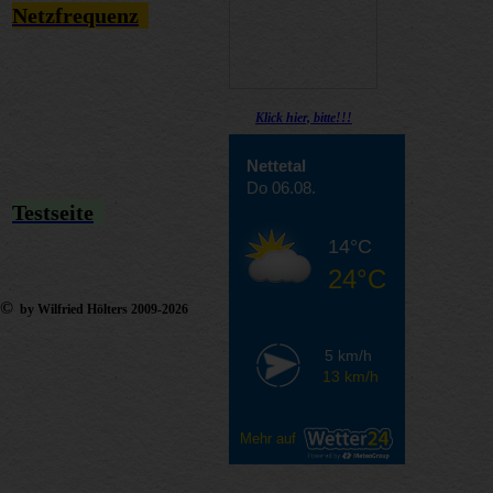
Netzfrequenz
Klick hier, bitte!!!
Nettetal
Do 06.08.
Testseite
14°C
24°C
©
by Wilfried Hölters 2009-2026
5 km/h
13 km/h
Mehr auf