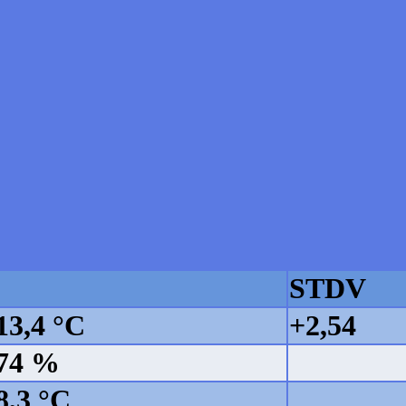
n
STDV
13,4 °C
+2,54
74 %
8,3 °C